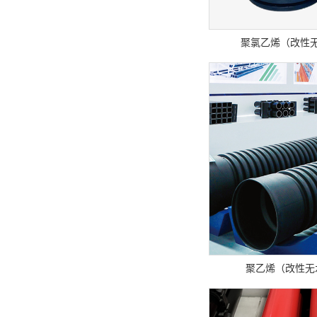
聚氯乙烯（改性
聚乙烯（改性无