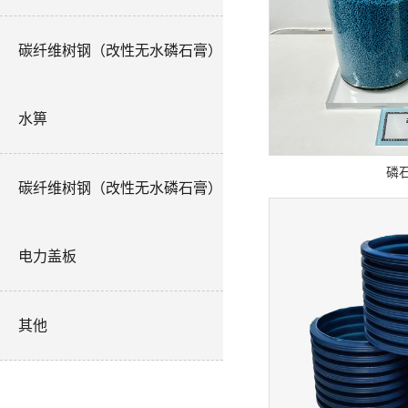
碳纤维树钢（改性无水磷石膏）
水箅
磷
碳纤维树钢（改性无水磷石膏）
电力盖板
其他